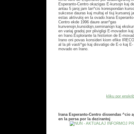
Esperanto-Centro okazigas E-kursojn kaj d
antau 5 jaroj jam lan^cis korespondan kurso
sukcese dauras kaj multaj el tiuj kursanoj j
estas aktivuloj en la ovado.Irana Esperanto
Centro ekde 1996 daure aran^gas
kunvenojn,kunsidojn,seminariojn kaj ekskur
en variaj gradoj por plivigligi E-movadon kaj
en Irano.Esplorante la historion de E-mova
Irano oni povas konsideri kiom efike IRECO 
al la pli vasti^go kaj disvatigo de E-o kaj E-
movado en Irano.
kliku por enskri
Irana Esperanto-Centro dissendas ^cio a
en la persa por la dezirantoj