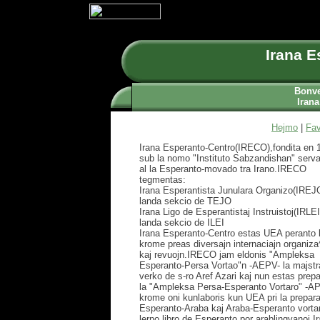
Irana E
Bonve
Irana
Hejmo
|
Fav
Irana Esperanto-Centro(IRECO),fondita en 
sub la nomo "Instituto Sabzandishan" serv
al la Esperanto-movado tra Irano.IRECO
tegmentas:
Irana Esperantista Junulara Organizo(IREJ
landa sekcio de TEJO
Irana Ligo de Esperantistaj Instruistoj(IRLEI
landa sekcio de ILEI
Irana Esperanto-Centro estas UEA peranto 
krome preas diversajn internaciajn organiza
kaj revuojn.IRECO jam eldonis "Ampleksa
Esperanto-Persa Vortao"n -AEPV- la majstr
verko de s-ro Aref Azari kaj nun estas prepa
la "Ampleksa Persa-Esperanto Vortaro" -A
krome oni kunlaboris kun UEA pri la prepar
Esperanto-Araba kaj Araba-Esperanto vortar
lerno libro de Esperanto por arablingvanoj.I